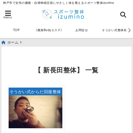
神戸市で女性の腰痛・自律神経症状にやさしく体を整えるスポーツ整体izumino
menu
《痩身Bodyエステ》
お問合せ
そうかい式整体術
TOP
ホーム
【 新長田整体】 一覧
そうかい式からだ回復整体