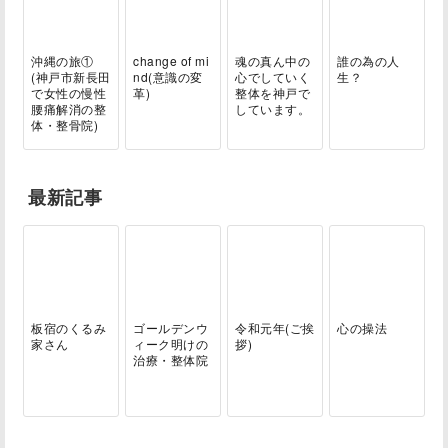
沖縄の旅①
change of mi
魂の真ん中の
誰の為の人
(神戸市新長田
nd(意識の変
心でしていく
生？
で女性の慢性
革)
整体を神戸で
腰痛解消の整
しています。
体・整骨院)
最新記事
板宿のくるみ
ゴールデンウ
令和元年(ご挨
心の操法
家さん
ィーク明けの
拶)
治療・整体院