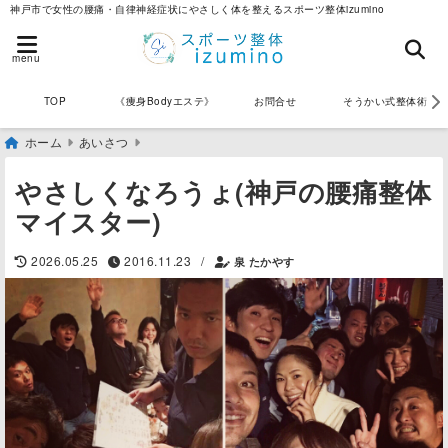
神戸市で女性の腰痛・自律神経症状にやさしく体を整えるスポーツ整体izumino
menu
《痩身Bodyエステ》
お問合せ
そうかい式整体術
TOP
ホーム
あいさつ
やさしくなろうょ(神戸の腰痛整体
マイスター)
/
2026.05.25
2016.11.23
泉 たかやす