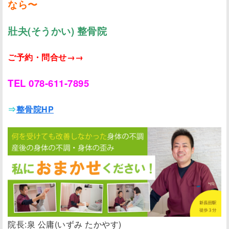
なら〜
壯夬(そうかい) 整骨院
ご予約・問合せ→→
TEL 078-611-7895
⇒
整骨院HP
院長:泉 公庸(いずみ たかやす)