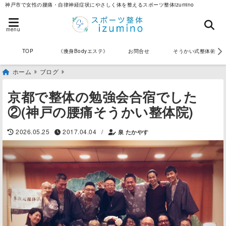
神戸市で女性の腰痛・自律神経症状にやさしく体を整えるスポーツ整体izumino
menu
《痩身Bodyエステ》
お問合せ
そうかい式整体術
TOP
ホーム
ブログ
京都で整体の勉強会合宿でした
②(神戸の腰痛そうかい整体院)
/
2026.05.25
2017.04.04
泉 たかやす