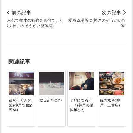
前の記事
次の記事
京都で整体の勉強会合宿でした
愛ある場所に(神戸のそうかい整
①(神戸のそうかい整体院)
体)
関連記事
高松うどんの
秋田新年会①
笑顔になろう
磯丸水産(神
旅(神戸で腰痛
ー！(神戸の整
戸・三宮店)
整体)
体屋さん)