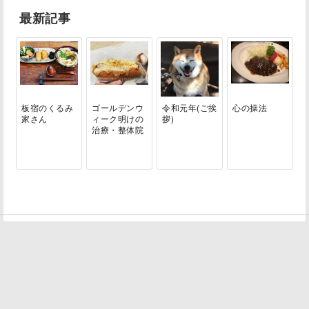
最新記事
板宿のくるみ
ゴールデンウ
令和元年(ご挨
心の操法
家さん
ィーク明けの
拶)
治療・整体院