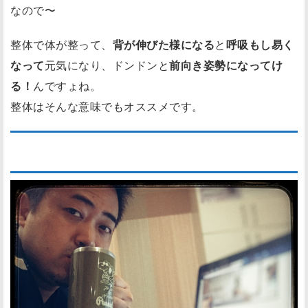
なので〜
整体で体が整って、
背が伸びた様になる
と
呼吸もし易く
なって
元気になり、ドンドンと
前向き姿勢になってけ
る！
んですょね。
整体はそんな意味でもオススメです。
楽しくて好きなこと、やってこー