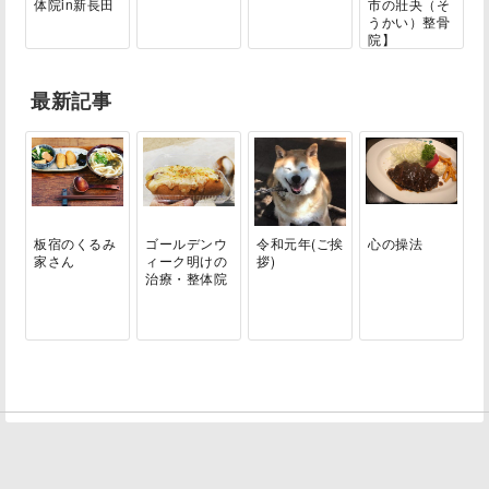
体院in新長田
市の壯夬（そ
うかい）整骨
院】
最新記事
板宿のくるみ
ゴールデンウ
令和元年(ご挨
心の操法
家さん
ィーク明けの
拶)
治療・整体院