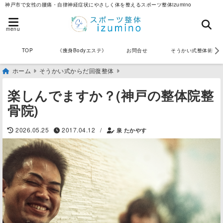
神戸市で女性の腰痛・自律神経症状にやさしく体を整えるスポーツ整体izumino
menu
《痩身Bodyエステ》
お問合せ
そうかい式整体術
TOP
ホーム
そうかい式からだ回復整体
楽しんでますか？(神戸の整体院整
骨院)
/
2026.05.25
2017.04.12
泉 たかやす