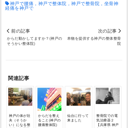
神戸で腰痛，神戸で整体院，神戸で整骨院，坐骨神
経痛を神戸で
前の記事
次の記事
からだ動かしてますか？(神戸の
本物を提供する神戸の整体整骨
そうかい整体院)
院
関連記事
神戸の体が壯
からだを整え
仙台に行って
整骨院での電
夬（そうか
ること(神戸の
来ました
気治療器２
い）になる整
腰痛整体院)
【兵庫県 神戸