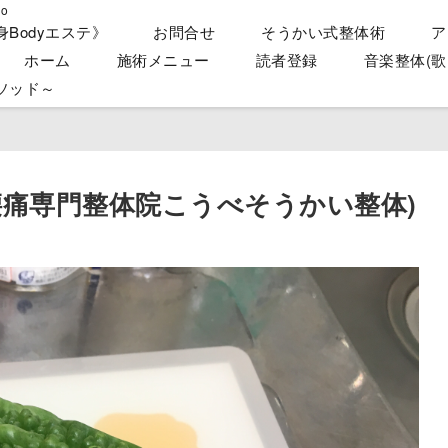
o
身Bodyエステ》
お問合せ
そうかい式整体術
ア
ホーム
施術メニュー
読者登録
音楽整体(歌
ソッド～
腰痛専門整体院こうべそうかい整体)